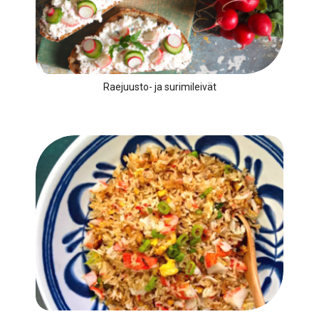
Raejuusto- ja surimileivät