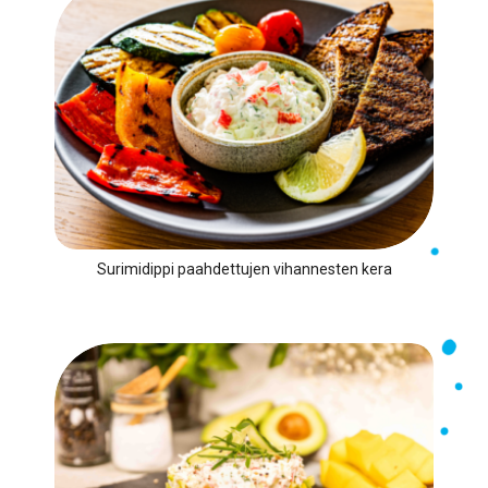
Surimidippi paahdettujen vihannesten kera