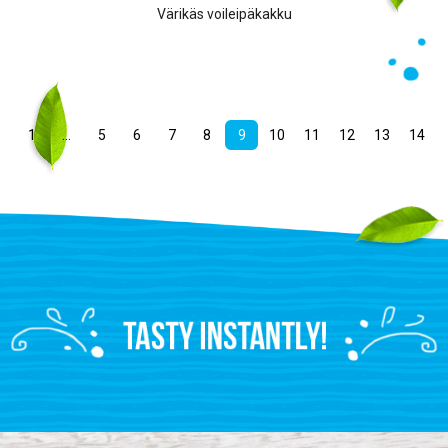
Värikäs voileipäkakku
1
…
5
6
7
8
9
10
11
12
13
14