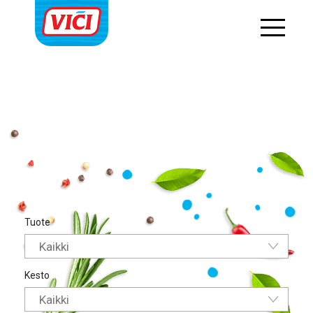
string(6) "kaikki"
Tuote
Kaikki
Kesto
Kaikki