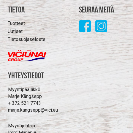
Tietoa
Seuraa meitä
Tuotteet
Uutiset
Tietosuojaseloste
Yhteystiedot
Myyntipäällikkö
Marje Kängsepp
+ 372 521 7743
marje.kangsepp@vici.eu
Myyntijohtaja
Imre Marjapuu