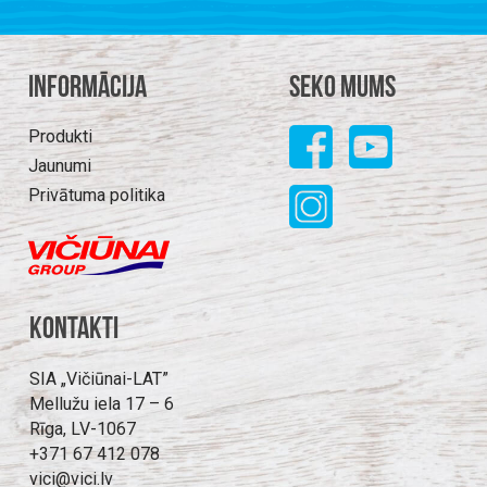
Informācija
Seko mums
Produkti
Jaunumi
Privātuma politika
Kontakti
SIA „Vičiūnai-LAT”
Mellužu iela 17 – 6
Rīga, LV-1067
+371 67 412 078
vici@vici.lv