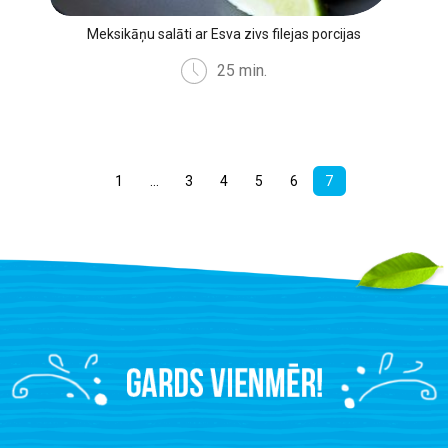
Meksikāņu salāti ar Esva zivs filejas porcijas
25 min.
1
…
3
4
5
6
7