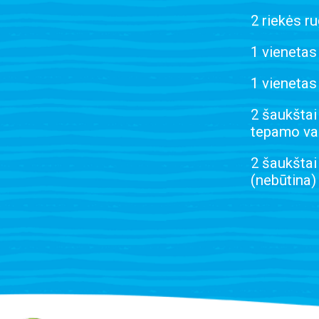
2 riekės r
1 vienetas
1 vienetas
2 šaukštai
tepamo var
2 šaukštai
(nebūtina)