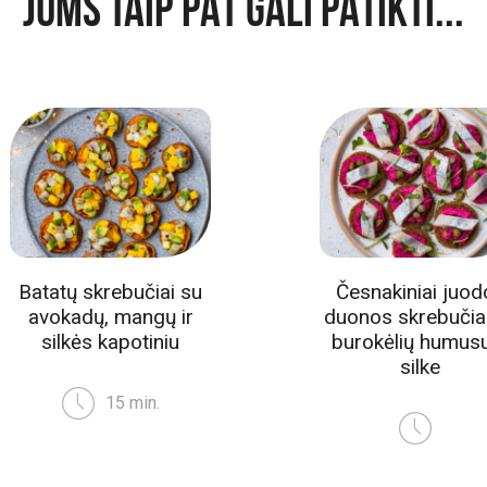
JUMS TAIP PAT GALI PATIKTI...
Batatų skrebučiai su
Česnakiniai juod
avokadų, mangų ir
duonos skrebučia
silkės kapotiniu
burokėlių humusu
silke
15 min.