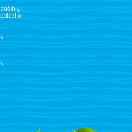
iaušinių
nedidelio
ių
lų