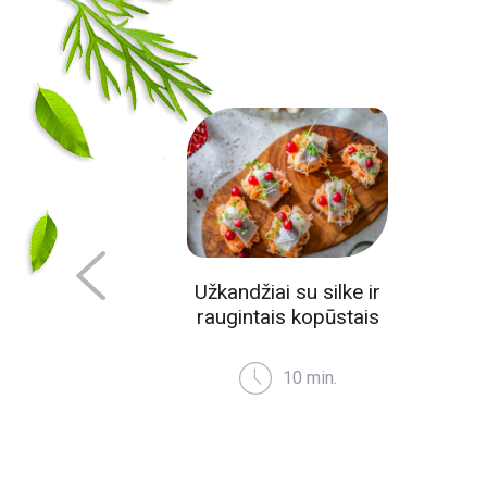
mušiniai
Užkandžiai su silke ir
kadais ir
raugintais kopūstais
iu
10 min.
min.