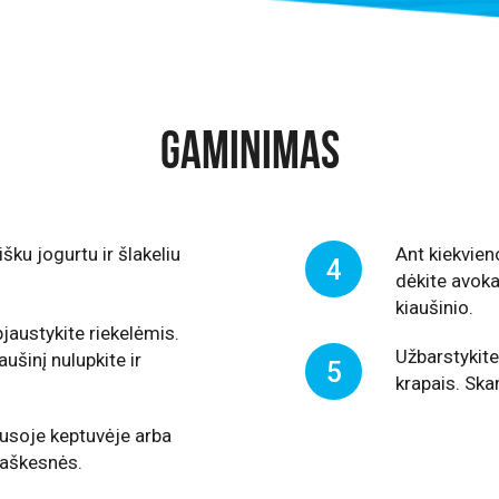
GAMINIMAS
šku jogurtu ir šlakeliu
Ant kiekvien
4
dėkite avokad
kiaušinio.
jaustykite riekelėmis.
Užbarstykite
iaušinį nulupkite ir
5
krapais. Ska
usoje keptuvėje arba
traškesnės.