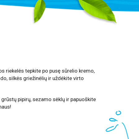
os riekelės tepkite po pusę sūrelio kremo,
o, silkės griežinėlių ir uždėkite virto
 grūstų pipirų, sezamo sėklų ir papuoškite
naus!