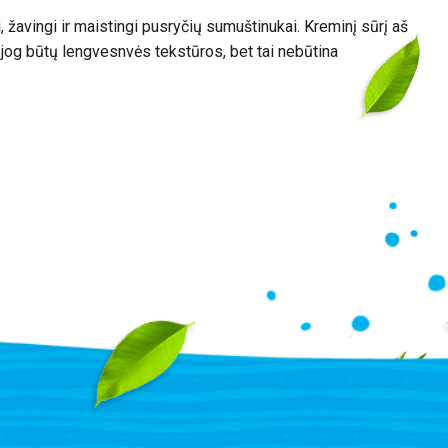
 žavingi ir maistingi pusryčių sumuštinukai. Kreminį sūrį aš
 jog būtų lengvesnvės tekstūros, bet tai nebūtina