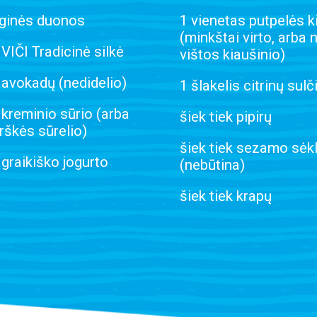
uginės duonos
1 vienetas putpelės k
(minkštai virto, arba 
 VIČI Tradicinė silkė
vištos kiaušinio)
 avokadų (nedidelio)
1 šlakelis citrinų sulč
 kreminio sūrio (arba
šiek tiek pipirų
škės sūrelio)
šiek tiek sezamo sėk
 graikiško jogurto
(nebūtina)
šiek tiek krapų