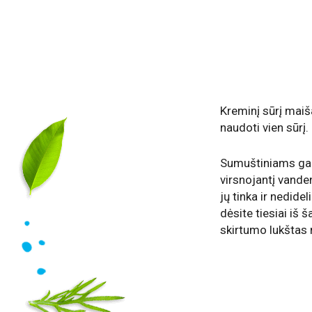
Kreminį sūrį maiš
naudoti vien sūrį.
Sumuštiniams gali
virsnojantį vanden
jų tinka ir nedide
dėsite tiesiai iš 
skirtumo lukštas 