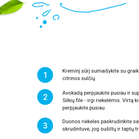
Kreminį sūrį sumaišykite su graiki
1
citrinos sulčių.
Avokadą perpjaukite pusiau ir sup
2
Silkių file - irgi riekelėmis. Virtą k
perpjaukite pusiau.
Duonos riekeles paskrudinkite sa
3
skrudintuve, jog sušiltų ir taptų 