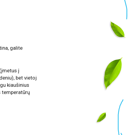
ina, galite
(įmetus į
eniu), bet vietoj
igu kiaušinius
us temperatūrų