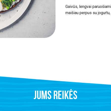
Gaivūs, lengvai paruošiami,
maišiau perpus su jogurtu,
JUMS REIKĖS