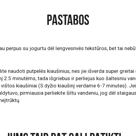
PASTABOS
au perpus su jogurtu dėl lengvesnvės tekstūros, bet tai nebūt
te naudoti putpelės kiaušinius, nes jie išverda super greitai 
į 2.5 minutėms, tada išgriebus ir perliejus kuo šaltesniu vand
li vištos kiaušiniai (S dyžio kiaušinį verdame 6-7 minutes). Je
šaldytuvo, pirmiausia perliekite šiltu vandeniu, jog dėl staiga
neįtrūktų.