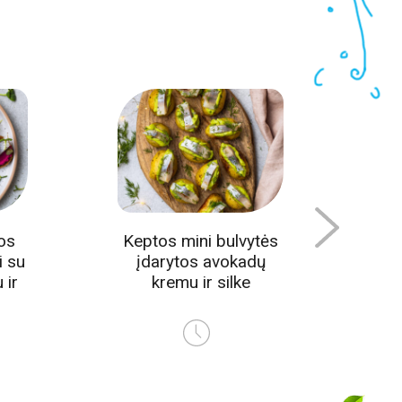
os
Keptos mini bulvytės
Pu
i su
įdarytos avokadų
su 
 ir
kremu ir silke