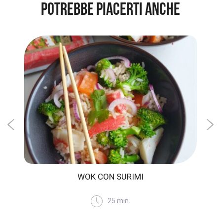
POTREBBE PIACERTI ANCHE
E
WOK CON SURIMI
SANDWI
BAS
25 min.