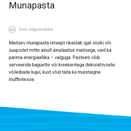
Munapasta
Suur valgusisaldus
Maitsev munapasta retsept rikastab igat sööki või
suupistet mitte ainult ainulaadse maitsega, vaid ka
parima energiaallika – valguga. Pasteeti võib
serveerida baguette või kreekeritega dekoratiivsete
võileibade kujul, kuid võid täita ka muretaigna
muffinitesse.