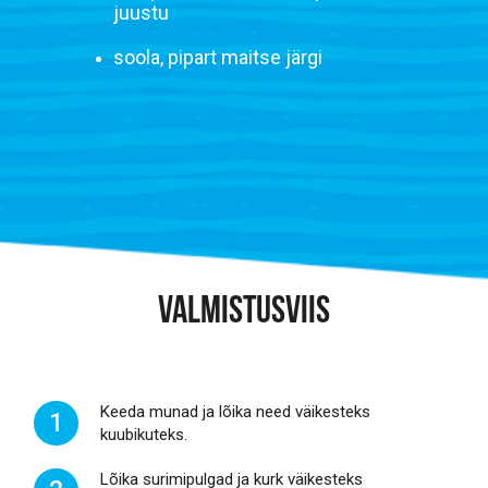
juustu
soola, pipart maitse järgi
VALMISTUSVIIS
Keeda munad ja lõika need väikesteks
1
kuubikuteks.
Lõika surimipulgad ja kurk väikesteks