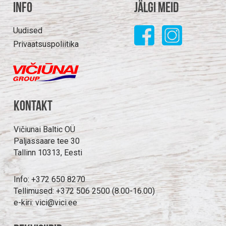
Info
Jälgi meid
Uudised
Privaatsuspoliitika
Kontakt
Vičiunai Baltic OÜ
Paljassaare tee 30
Tallinn 10313, Eesti
Info: +372 650 8270
Tellimused: +372 506 2500 (8.00-16.00)
e-kiri: vici@vici.ee