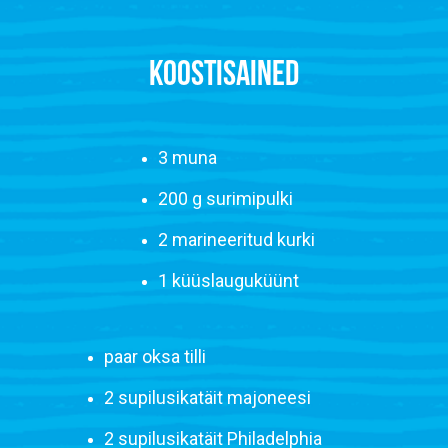
KOOSTISAINED
3 muna
200 g surimipulki
2 marineeritud kurki
1 küüslauguküünt
paar oksa tilli
2 supilusikatäit majoneesi
2 supilusikatäit Philadelphia