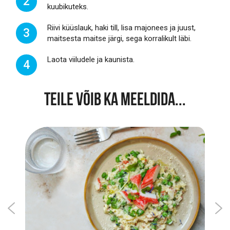
2
kuubikuteks.
Riivi küüslauk, haki till, lisa majonees ja juust,
3
maitsesta maitse järgi, sega korralikult läbi.
Laota viiludele ja kaunista.
4
TEILE VÕIB KA MEELDIDA...