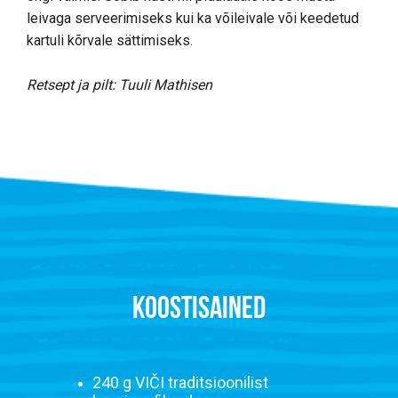
leivaga serveerimiseks kui ka võileivale või keedetud
kartuli kõrvale sättimiseks.
Retsept ja pilt: Tuuli Mathisen
KOOSTISAINED
240 g VIČI traditsioonilist