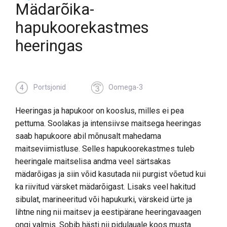
Mädarõika-
hapukoorekastmes
heeringas
Portsjonid
Oomega-3
4
Heeringas ja hapukoor on kooslus, milles ei pea
pettuma. Soolakas ja intensiivse maitsega heeringas
saab hapukoore abil mõnusalt mahedama
maitseviimistluse. Selles hapukoorekastmes tuleb
heeringale maitselisa andma veel särtsakas
mädarõigas ja siin võid kasutada nii purgist võetud kui
ka riivitud värsket mädarõigast. Lisaks veel hakitud
sibulat, marineeritud või hapukurki, värskeid ürte ja
lihtne ning nii maitsev ja eestipärane heeringavaagen
ongi valmis. Sobib hästi nii pidulauale koos musta