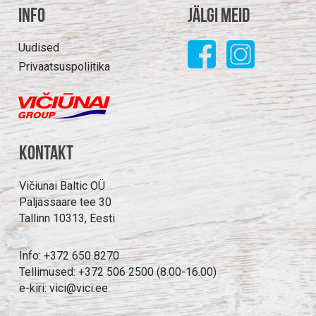
Info
Jälgi meid
Uudised
Privaatsuspoliitika
Kontakt
Vičiunai Baltic OÜ
Paljassaare tee 30
Tallinn 10313, Eesti
Info: +372 650 8270
Tellimused: +372 506 2500 (8.00-16.00)
e-kiri: vici@vici.ee