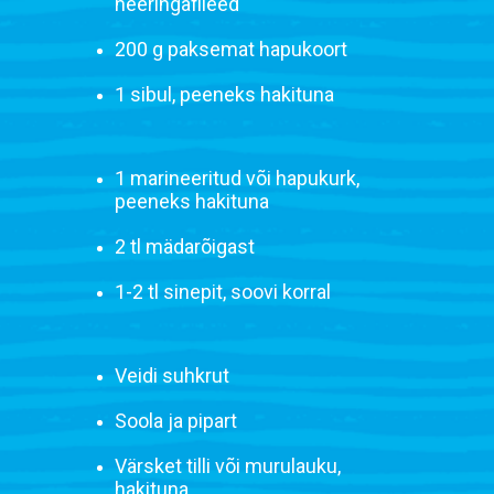
heeringafileed
200 g paksemat hapukoort
1 sibul, peeneks hakituna
1 marineeritud või hapukurk,
peeneks hakituna
2 tl mädarõigast
1-2 tl sinepit, soovi korral
Veidi suhkrut
Soola ja pipart
Värsket tilli või murulauku,
hakituna