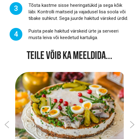
Tõsta kastme sisse heeringatükid ja sega kõik
3
läbi. Kontrolli maitseid ja vajadusel lisa soola või
tibake suhkrut. Sega juurde hakitud värsked ürdid.
Puista peale hakitud värskeid ürte ja serveeri
4
musta leiva või keedetud kartuliga.
TEILE VÕIB KA MEELDIDA...