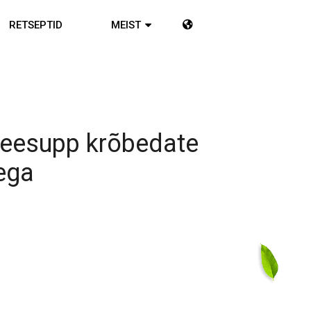
RETSEPTID
MEIST
reesupp krõbedate
ega