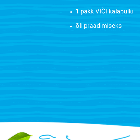
1 pakk VIČI kalapulki
õli praadimiseks