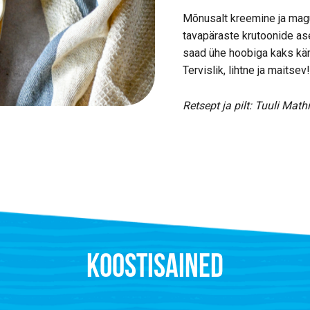
Mõnusalt kreemine ja magu
tavapäraste krutoonide ase
saad ühe hoobiga kaks kärb
Tervislik, lihtne ja maitsev!
Retsept ja pilt: Tuuli Math
KOOSTISAINED