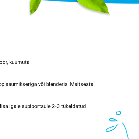
koor, kuumuta.
p saumikseriga või blenderis. Maitsesta
lisa igale supiportsule 2-3 tükeldatud