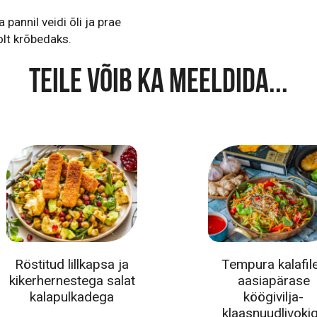
pannil veidi õli ja prae
olt krõbedaks.
TEILE VÕIB KA MEELDIDA...
Röstitud lillkapsa ja
Tempura kalafil
kikerhernestega salat
aasiapärase
kalapulkadega
köögivilja-
klaasnuudlivoki