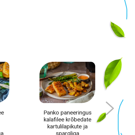
ee
Panko paneeringus
kalafilee krõbedate
k
kartulilapikute ja
ga
spargliga