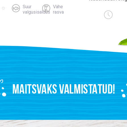
Suur
Vähe
valgusisaldus
rasva