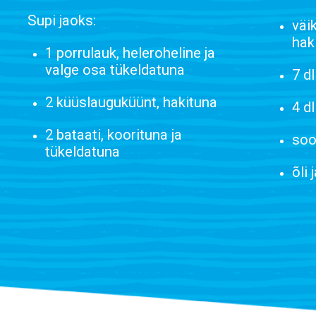
Supi jaoks:
väi
hak
1 porrulauk, heleroheline ja
valge osa tükeldatuna
7 d
2 küüslauguküünt, hakituna
4 d
2 bataati, koorituna ja
soo
tükeldatuna
õli