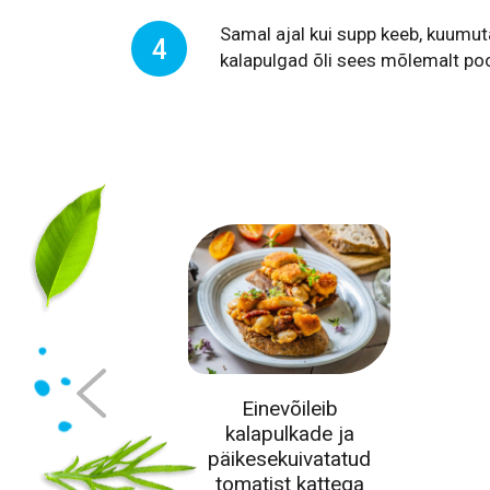
Samal ajal kui supp keeb, kuumuta 
4
kalapulgad õli sees mõlemalt po
r
Einevõileib
lkadega
kalapulkade ja
päikesekuivatatud
tomatist kattega