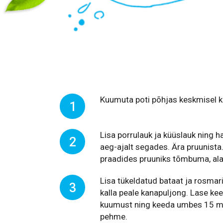
Kuumuta poti põhjas keskmisel ku
1
Lisa porrulauk ja küüslauk ning h
2
aeg-ajalt segades. Ära pruunista. 
praadides pruuniks tõmbuma, al
Lisa tükeldatud bataat ja rosmarii
3
kalla peale kanapuljong. Lase ke
kuumust ning keeda umbes 15 minu
pehme.