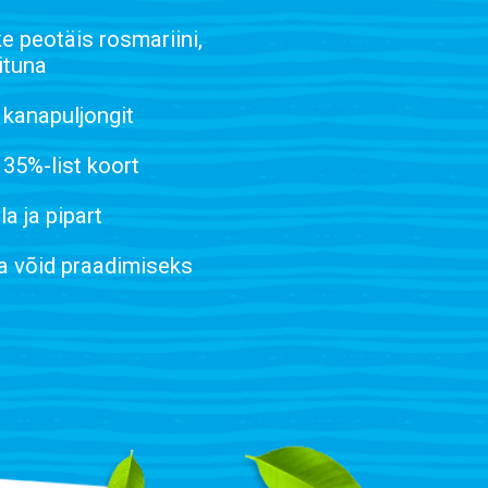
ke peotäis rosmariini,
ituna
l kanapuljongit
l 35%-list koort
la ja pipart
 ja võid praadimiseks