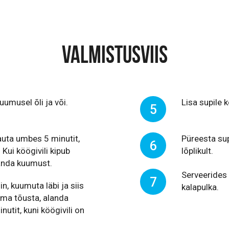
VALMISTUSVIIS
umusel õli ja või.
Lisa supile 
5
auta umbes 5 minutit,
Püreesta sup
6
Kui köögivili kipub
lõplikult.
anda kuumust.
Serveerides 
7
n, kuumuta läbi ja siis
kalapulka.
ema tõusta, alanda
tit, kuni köögivili on