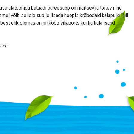
sa alatooniga bataadi püreesupp on maitsev ja toitev ning
mel võib sellele supile lisada hoopis krõbedaid kalapulki. Nii
est ehk olemas on nii köögiviljaports kui ka kalalisand.
isen