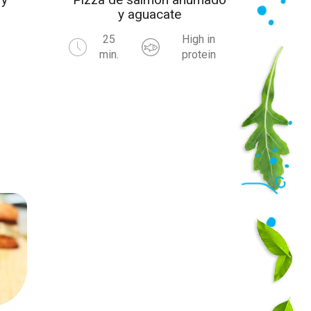
y aguacate
s
25
High in
min.
protein