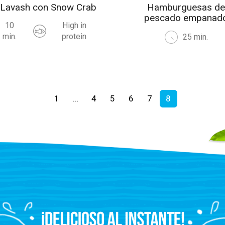
 Lavash con Snow Crab
Hamburguesas d
pescado empanad
10
High in
min.
protein
25 min.
1
…
4
5
6
7
8