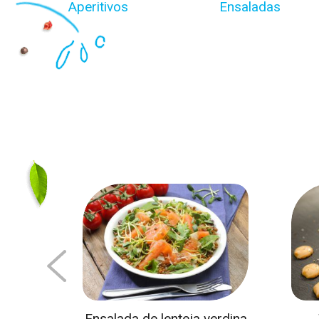
Aperitivos
Ensaladas
lor con
Ensalada de lenteja verdina