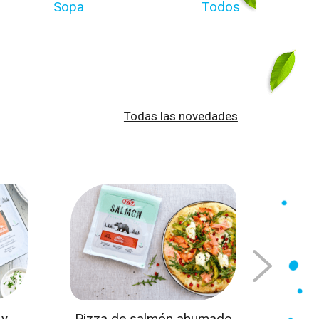
Sopa
Todos
Todas las novedades
 y
Pizza de salmón ahumado
Panque