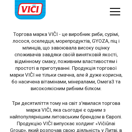
ПРО НАС
Торгова марка VIČI - це виробник риби, сурімі,
лосося, оселедця, морепродуктів, GYOZA, піц і
млинців, що завоювала високу оцінку
споживачів завдяки своїй винятковій якості,
відмінному смаку, поживним властивостям і
простоті в приготуванні. Продукція торгової
марки VIČI не тільки смачна, але й дуже корисна,
бо насичена вітамінами, мінералами, Омега3 та
високоякісним рибним білком.
Три десятиліття тому на світ з'явилася торгова
марка VIČI, яка сьогодні є одним з
найпопулярнішим литовським брендом в Європі.
Продукцію VIČI випускає холдинг «Vičiūnai
Group», який розпочав свою діяльність у Литві, в