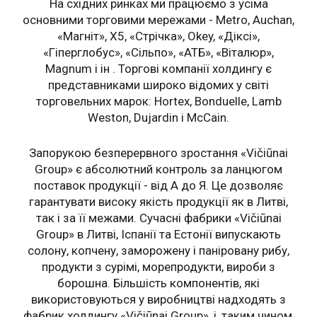
На східних ринках ми працюємо з усіма
основними торговими мережами - Metro, Auchan,
«Магніт», X5, «Стрічка», Okey, «Діксі»,
«Гіперглобус», «Сільпо», «АТБ», «Віталюр»,
Magnum і ін . Торгові компанії холдингу є
представниками широко відомих у світі
торговельних марок: Hortex, Bonduelle, Lamb
Weston, Dujardin і McCain.
Запорукою безперервного зростання «Vičiūnai
Group» є абсолютний контроль за ланцюгом
поставок продукції - від А до Я. Це дозволяє
гарантувати високу якість продукції як в Литві,
так і за її межами. Сучасні фабрики «Vičiūnai
Group» в Литві, Іспанії та Естонії випускають
солону, копчену, заморожену і паніровану рибу,
продукти з сурімі, морепродукти, вироби з
борошна. Більшість компонентів, які
використовуються у виробництві надходять з
фабрик холдингу «Vičiūnai Group», і, таким чином,