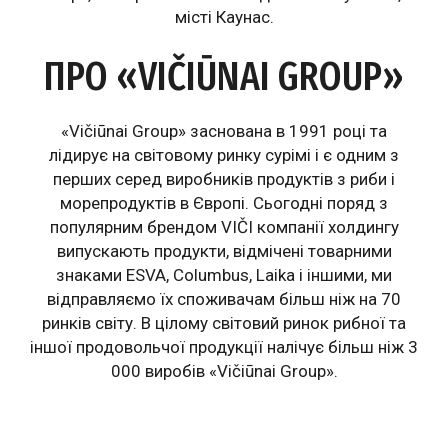
місті Каунас.
ПРО «VIČIŪNAI GROUP»
«Vičiūnai Group» заснована в 1991 році та
лідирує на світовому ринку сурімі і є одним з
перших серед виробників продуктів з риби і
морепродуктів в Європі. Сьогодні поряд з
популярним брендом VIČI компанії холдингу
випускають продукти, відмічені товарними
знаками ESVA, Columbus, Laika і іншими, ми
відправляємо їх споживачам більш ніж на 70
ринків світу. В цілому світовий ринок рибної та
іншої продовольчої продукції налічує більш ніж 3
000 виробів «Vičiūnai Group».