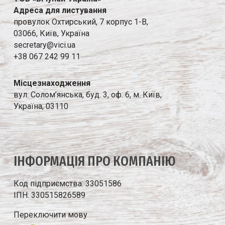
Адреса для листування
провулок Охтирський, 7 корпус 1-В,
03066, Київ, Україна
secretary@vici.ua
+38 067 242 99 11
Місцезнаходження
вул. Солом’янська, буд. 3, оф. 6, м. Київ,
Україна, 03110
IНФОРМАЦIЯ ПРО КОМПАНIЮ
Код підприємства: 33051586
ІПН: 330515826589
Переключити мову