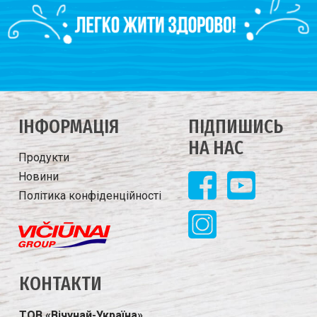
IНФОРМАЦIЯ
ПIДПИШИСЬ
НА НАС
Продукти
Новини
Політика конфіденційності
КОНТАКТИ
ТОВ «В
і
чунай-Укра
ї
на»