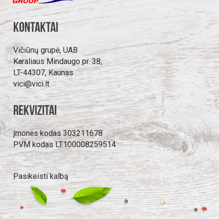
Kontaktai
Vičiūnų grupė, UAB
Karaliaus Mindaugo pr. 38,
LT-44307, Kaunas
vici@vici.lt
Rekvizitai
Įmonės kodas 303211678
PVM kodas LT100008259514
Pasikeisti kalbą