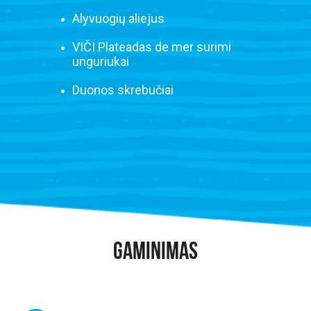
Alyvuogių aliejus
VIČI Plateadas de mer surimi
unguriukai
Duonos skrebučiai
GAMINIMAS