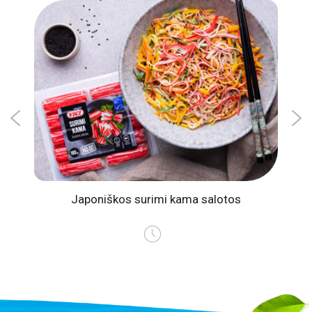
intų
Japoniškos surimi kama salotos
Gai
is