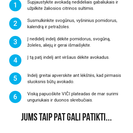
Supjaustykite avokadą nedideliais gabaliukais ir
1
užpilkite žaliosios citrinos sultimis.
Susmulkinkite svogūnus, vyšninius pomidorus,
2
kalendrą ir petražoles.
Į nedidelį indelį dėkite pomidorus, svogūną,
3
žoleles, aliejų ir gerai išmaišykite.
Į tą patį indelį ant viršaus dėkite avokadus.
4
Indelį greitai apverskite ant lėkštės, kad pirmasis
5
sluoksnis būtų avokado.
Viską papuoškite VIČI plateadas de mar surimi
6
unguriukais ir duonos skrebučiais.
JUMS TAIP PAT GALI PATIKTI...