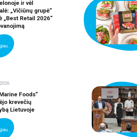
elonoje ir vėl
alė: „Vičiūnų grupė“
ė „Best Retail 2026“
vanojimą
iau...
 2026
Marine Foods“
ėjo krevečių
bą Lietuvoje
iau...