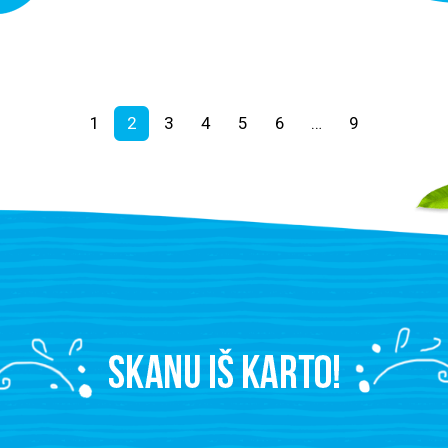
1
2
3
4
5
6
…
9