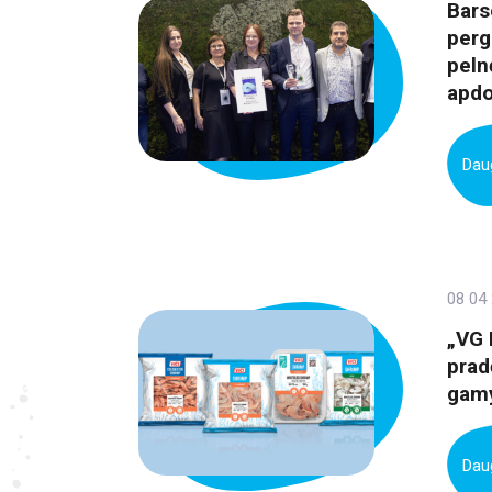
Bars
perg
peln
apdo
Daug
08 04
„VG 
prad
gamy
Daug