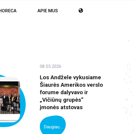
HORECA
APIE MUS
08 05 2026
Los Andžele vykusiame
Šiaurės Amerikos verslo
forume dalyvavo ir
„Vičiūnų grupės“
įmonės atstovas
Daugiau...