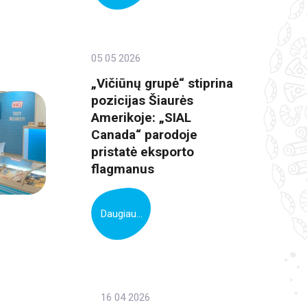
05 05 2026
„Vičiūnų grupė“ stiprina
pozicijas Šiaurės
Amerikoje: „SIAL
Canada“ parodoje
pristatė eksporto
flagmanus
Daugiau...
16 04 2026