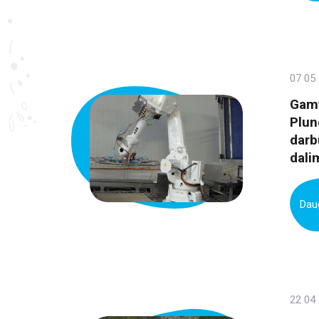
07 05
Gamy
Plun
darb
dali
Daug
22 04