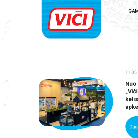
GAM
11 05
Nuo 
„Vič
keli
apke
Daug