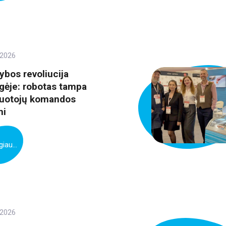
 2026
bos revoliucija
gėje: robotas tampa
uotojų komandos
mi
iau...
 2026