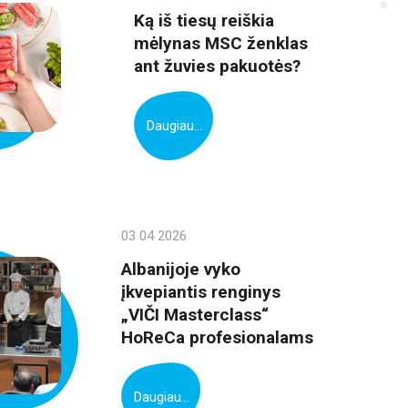
Ką iš tiesų reiškia
mėlynas MSC ženklas
ant žuvies pakuotės?
Daugiau...
03 04 2026
Albanijoje vyko
įkvepiantis renginys
„VIČI Masterclass“
HoReCa profesionalams
Daugiau...