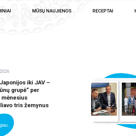
INIAI
MŪSŲ NAUJIENOS
RECEPTAI
 2026
Japonijos iki JAV –
iūnų grupė“ per
s mėnesius
liavo tris žemynus
iau...