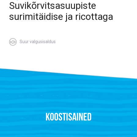
Suvikõrvitsasuupiste
surimitäidise ja ricottaga
Suur valgusisaldus
KOOSTISAINED