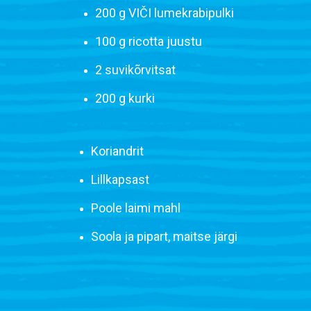
200 g VIČI lumekrabipulki
100 g ricotta juustu
2 suvikõrvitsat
200 g kurki
Koriandrit
Lillkapsast
Poole laimi mahl
Soola ja pipart, maitse järgi