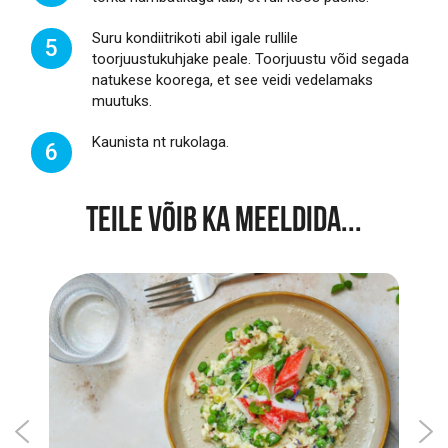
Suru kondiitrikoti abil igale rullile
5
toorjuustukuhjake peale. Toorjuustu võid segada
natukese koorega, et see veidi vedelamaks
muutuks.
Kaunista nt rukolaga.
6
TEILE VÕIB KA MEELDIDA...