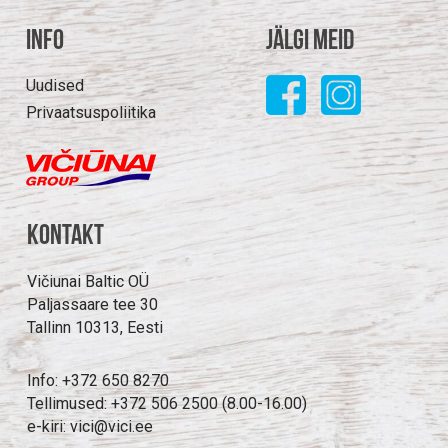
Info
Jälgi meid
Uudised
Privaatsuspoliitika
Kontakt
Vičiunai Baltic OÜ
Paljassaare tee 30
Tallinn 10313, Eesti
Info: +372 650 8270
Tellimused: +372 506 2500 (8.00-16.00)
e-kiri: vici@vici.ee