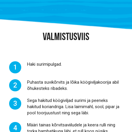
VALMISTUSVIIS
Haki surimipulgad.
1
Puhasta suvikõrvits ja lõika köögiviljakoorija abil
2
õhukesteks ribadeks.
Sega hakitud köögiviljad surimi ja peeneks
3
hakitud koriandriga. Lisa laimimahl, sool, pipar ja
pool toorjuustust ning sega läbi.
Määri tainas kõrvitsaviiludele ja keera rulli ning
4
torka hambatikuga läbi, et rull koos püsiks.