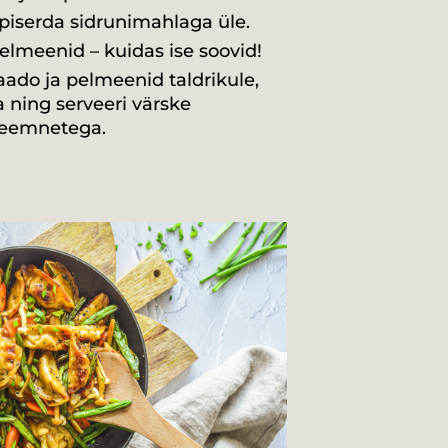
piserda sidrunimahlaga üle.
pelmeenid – kuidas ise soovid!
kaado ja pelmeenid taldrikule,
 ning serveeri värske
seemnetega.