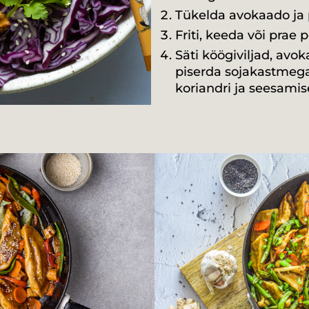
Tükelda avokaado ja 
Friti, keeda või prae 
Säti köögiviljad, avo
piserda sojakastmega
koriandri ja seesami