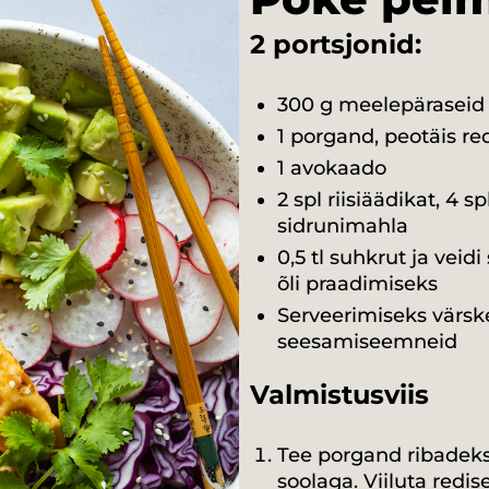
2 portsjonid:
300 g meelepäraseid 
1 porgand, peotäis re
1 avokaado
2 spl riisiäädikat, 4 sp
sidrunimahla
0,5 tl suhkrut ja veidi
õli praadimiseks
Serveerimiseks värske
seesamiseemneid
Valmistusviis
Tee porgand ribadeks,
soolaga. Viiluta redis