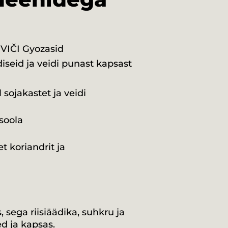
VIČI Gyozasid
diseid ja veidi punast kapsast
l sojakastet ja veidi
 soola
t koriandrit ja
 sega riisiäädika, suhkru ja
ed ja kapsas.