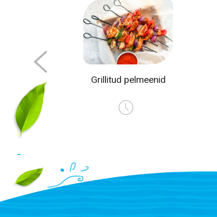
salat
Grillitud pelmeenid