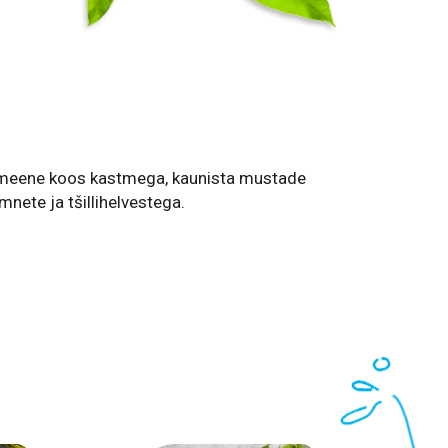
lmeene koos kastmega, kaunista mustade
ete ja tšillihelvestega.