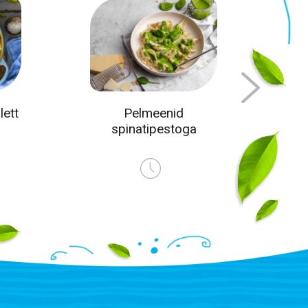
ett
Pelmeenid
spinatipestoga