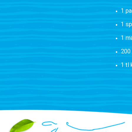
1 p
1 spl
1 m
200
1 tl