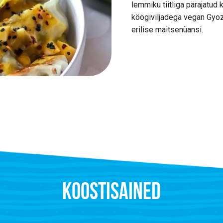
lemmiku tiitliga pärajatud
köögiviljadega vegan Gyo
erilise maitsenüansi.
KOOSTISAINED