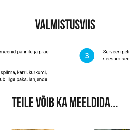
VALMISTUSVIIS
lmeenid pannile ja prae
Serveeri pe
3
seesamiseemn
iima, karri, kurkumi,
ub liiga paks, lahjenda
TEILE VÕIB KA MEELDIDA...