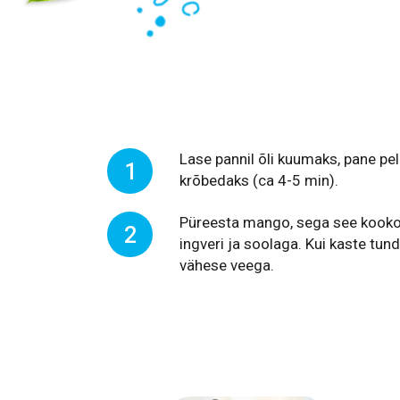
Lase pannil õli kuumaks, pane pe
1
krõbedaks (ca 4-5 min).
Püreesta mango, sega see kookosp
2
ingveri ja soolaga. Kui kaste tund
vähese veega.