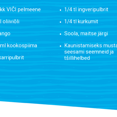
akk VIČI pelmeene
1/4 tl ingveripulbrit
 oliiviõli
1/4 tl kurkumit
ango
Soola, maitse järgi
 ml kookospiima
Kaunistamiseks must
seesami seemneid ja
 karripulbrit
tšillihelbed