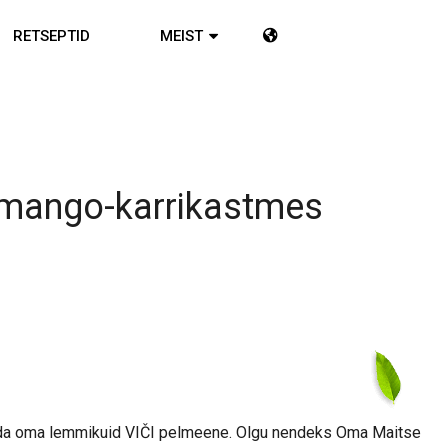
RETSEPTID
MEIST
mango-karrikastmes
tada oma lemmikuid VIČI pelmeene. Olgu nendeks Oma Maitse