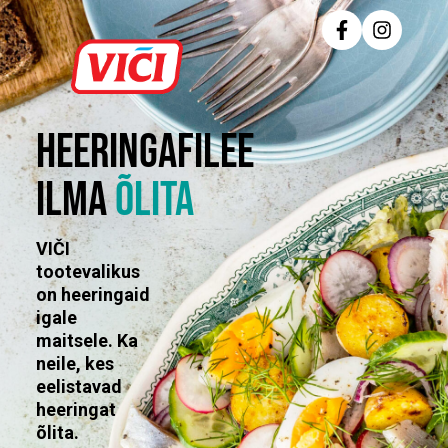
Heeringafilee
ilma
õlita
VIČI
tootevalikus
on heeringaid
igale
maitsele. Ka
neile, kes
eelistavad
heeringat
õlita.