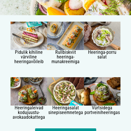
Pidulik kihiline
Rullbiskviit
Heeringa-porru
värviline
heeringa-
salat
heeringavõileib
munakreemiga
Heeringaleivad
Heeringasalat
Vürtsidega
kodujuustu-
sinepiseemnetega
portveiniheeringas
avokaadokattega