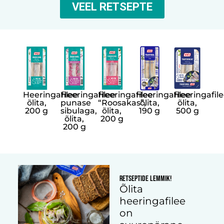
VEEL RETSEPTE
Heeringafilee
Heeringafilee
Heeringafilee
Heeringafilee
Heeringafil
õlita,
punase
“Roosakas”,
õlita,
õlita,
200 g
sibulaga,
õlita,
190 g
500 g
õlita,
200 g
200 g
Retseptide lemmik!
Õlita
heeringafilee
on