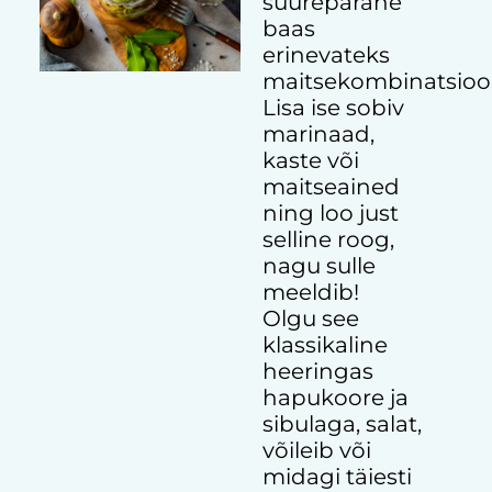
suurepärane
baas
erinevateks
maitsekombinatsioo
Lisa ise sobiv
marinaad,
kaste või
maitseained
ning loo just
selline roog,
nagu sulle
meeldib!
Olgu see
klassikaline
heeringas
hapukoore ja
sibulaga, salat,
võileib või
midagi täiesti