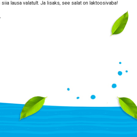
iia lausa valatult.
Ja lisaks,
see salat on laktoosivaba!