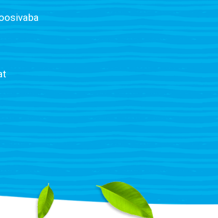
toosivaba
lat