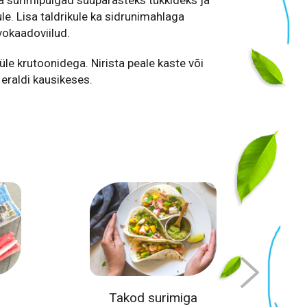
ule. Lisa taldrikule ka sidrunimahlaga
vokaadoviilud.
 üle krutoonidega. Nirista peale kaste või
 eraldi kausikeses.
Takod surimiga
K