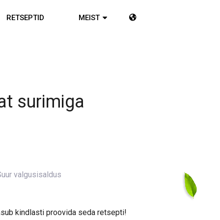
RETSEPTID
MEIST
at surimiga
Suur valgusisaldus
asub kindlasti proovida seda retsepti!