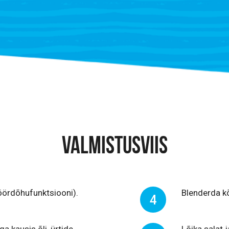
VALMISTUSVIIS
öördõhufunktsiooni).
Blenderda kõ
4
a kausis õli, ürtide,
Lõika salat 