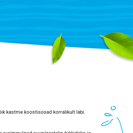
ik kastme koostisosad korralikult läbi.
ja surimipulgad suupärasteks tükkideks ja