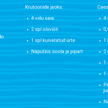
Krutoonide jaoks:
Caes
4 viilu saia
4 
2 spl oliiviõli
0,
do
1 spl kuivatatud ürte
1
Näputäis soola ja pipart
2 
1 
1 
Pe
ju
Nä