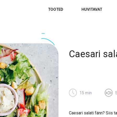
TOOTED
HUVITAVAT
Caesari sal
15 min
Caesari salati fänn? Siis t