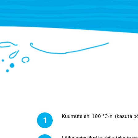
Kuumuta ahi 180 °C-ni (kasuta p
1
Lõika saiaviilud kuubikuteks ja seg