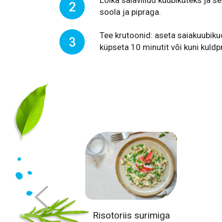
2
soola ja pipraga.
Tee krutoonid: aseta saiakuubiku
3
küpseta 10 minutit või kuni kuldp
lat ehk
Risotoriis surimiga