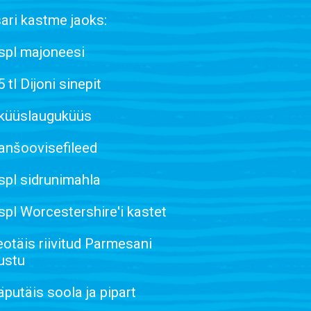
ari kastme jaoks:
spl majoneesi
5 tl Dijoni sinepit
 küüslauguküüs
anšoovisefileed
spl sidrunimahla
spl Worcestershire'i kastet
otäis riivitud Parmesani
ustu
putäis soola ja pipart