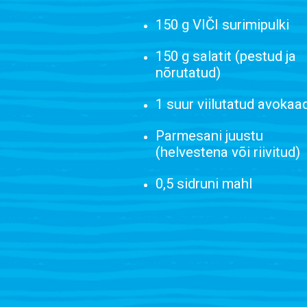
150 g VIČI surimipulki
150 g salatit (pestud ja
nõrutatud)
1 suur viilutatud avokaa
Parmesani juustu
(helvestena või riivitud)
0,5 sidruni mahl