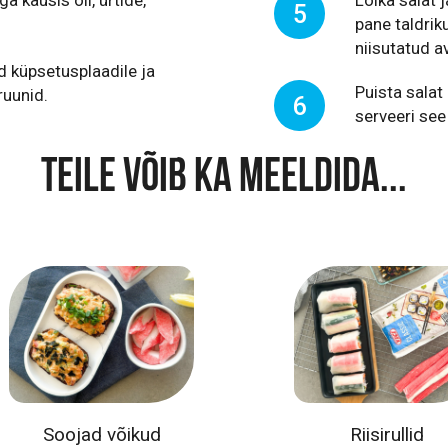
5
pane taldrik
niisutatud a
d küpsetusplaadile ja
Puista salat
ruunid.
6
serveeri see
TEILE VÕIB KA MEELDIDA...
Soojad võikud
Riisirullid