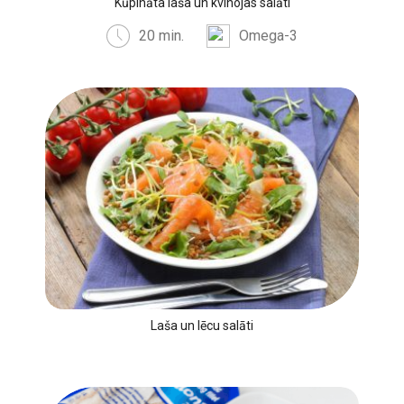
Kūpināta laša un kvinojas salāti
20 min.
Omega-3
Laša un lēcu salāti