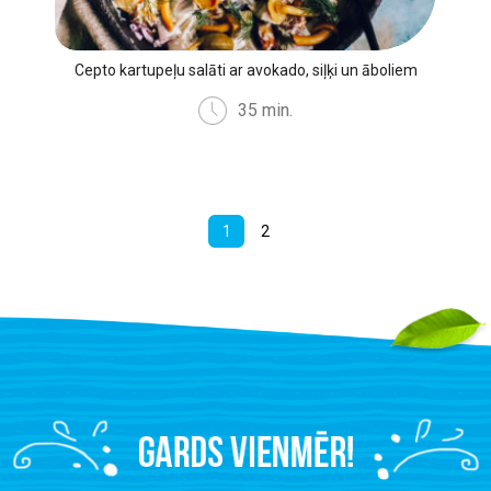
Cepto kartupeļu salāti ar avokado, siļķi un āboliem
35 min.
1
2