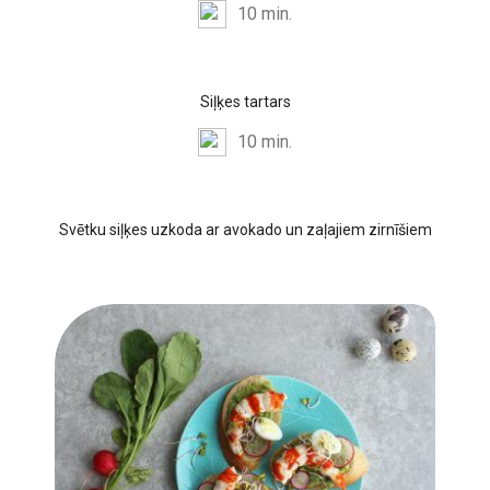
10 min.
Siļķes tartars
10 min.
Svētku siļķes uzkoda ar avokado un zaļajiem zirnīšiem