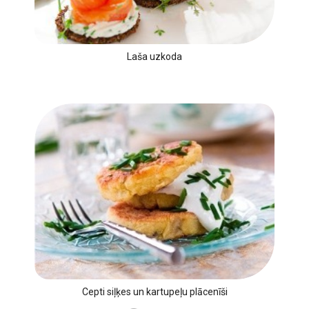
Laša uzkoda
Cepti siļķes un kartupeļu plācenīši