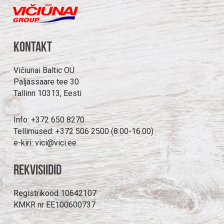
Kontakt
Vičiunai Baltic OÜ
Paljassaare tee 30
Tallinn 10313, Eesti
Info: +372 650 8270
Tellimused: +372 506 2500 (8.00-16.00)
e-kiri: vici@vici.ee
Rekvisiidid
Registrikood 10642107
KMKR nr EE100600737