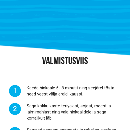
VALMISTUSVIIS
Keeda hinkaale 6- 8 minutit ning seejärel tõsta
1
need veest välja eraldi kaussi.
Sega kokku kaste teriyakist, sojast, meest ja
2
laimimahlast ning vala hinkaalidele ja sega
korralikult läbi.
Serveeri seesamiseemnete ja rohelise sibulaga.