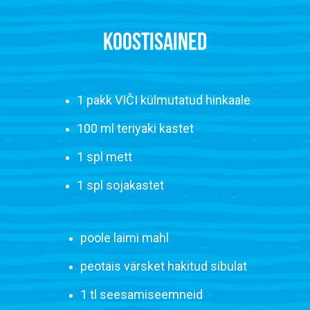
KOOSTISAINED
1 pakk VIČI külmutatud hinkaale
100 ml teriyaki kastet
1 spl mett
1 spl sojakastet
poole laimi mahl
peotäis värsket hakitud sibulat
1 tl seesamiseemneid