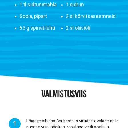
1 tl sidrunimahla
1 sidrun
Soola, pipart
2 sl kõrvitsaseemneid
65 g spinatilehti
2 sl oliiviõli
VALMISTUSVIIS
Lõigake sibulad õhukesteks viiludeks, valage neile
1
punase veini äädikas, raputage veidi soola ja