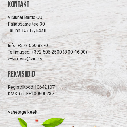
Kontakt
Vičiunai Baltic OÜ
Paljassaare tee 30
Tallinn 10313, Eesti
Info: +372 650 8270
Tellimused: +372 506 2500 (8.00-16.00)
e-kiri: vici@vici.ee
Rekvisiidid
Registrikood 10642107
KMKR nr EE100600737
Vahetage keelt