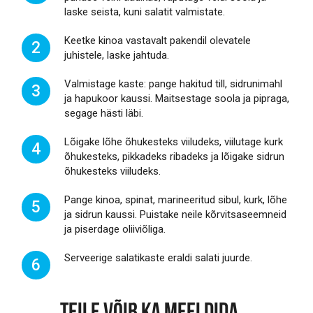
laske seista, kuni salatit valmistate.
Keetke kinoa vastavalt pakendil olevatele
2
juhistele, laske jahtuda.
Valmistage kaste: pange hakitud till, sidrunimahl
3
ja hapukoor kaussi. Maitsestage soola ja pipraga,
segage hästi läbi.
Lõigake lõhe õhukesteks viiludeks, viilutage kurk
4
õhukesteks, pikkadeks ribadeks ja lõigake sidrun
õhukesteks viiludeks.
Pange kinoa, spinat, marineeritud sibul, kurk, lõhe
5
ja sidrun kaussi. Puistake neile kõrvitsaseemneid
ja piserdage oliiviõliga.
Serveerige salatikaste eraldi salati juurde.
6