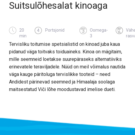
Suitsulõhesalat kinoaga
20
Portsjonid
Oomega-
Väh
4
min
3
rasv
Tervisliku toitumise spetsialistid on kinoad juba kaua
pidanud väga toitvaks toiduaineks. Kinoa on mägitaim,
mille seemneid loetakse suurepäraseks alternatiiviks
erinevatele teraviljadele. Nüüd on meil võimalus nautida
väga kauge päritoluga tervislikke tooteid – need
Andidest pärinevad seemned ja Himaalaja soolaga
maitsestatud Viči lõhe moodustavad imelise dueti.