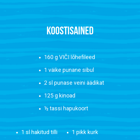
KOOSTISAINED
160 g VIČI lõhefileed
1 väike punane sibul
2 sl punase veini äädikat
125 g kinoad
½ tassi hapukoort
1 sl hakitud tilli
1 pikk kurk