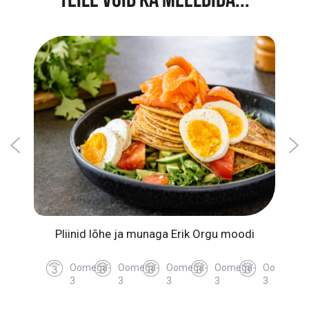
TEILE VÕIB KA MEELDIDA...
ga
Pliinid lõhe ja munaga Erik Orgu moodi
Ahju
Oomega-
Oomega-
Oomega-
Oomega-
Oomega-
3
3
3
3
3