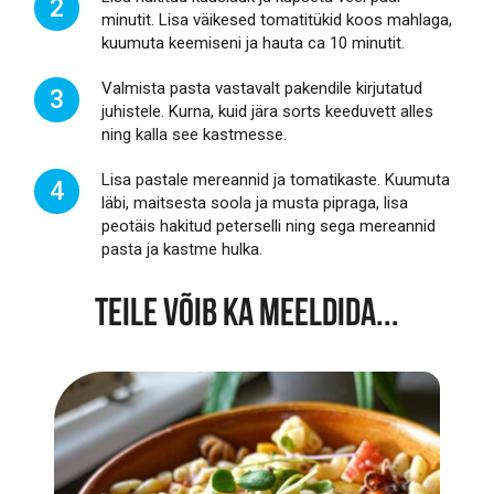
2
minutit. Lisa väikesed tomatitükid koos mahlaga,
kuumuta keemiseni ja hauta ca 10 minutit.
Valmista pasta vastavalt pakendile kirjutatud
3
juhistele. Kurna, kuid jära sorts keeduvett alles
ning kalla see kastmesse.
Lisa pastale mereannid ja tomatikaste. Kuumuta
4
läbi, maitsesta soola ja musta pipraga, lisa
peotäis hakitud peterselli ning sega mereannid
pasta ja kastme hulka.
TEILE VÕIB KA MEELDIDA...