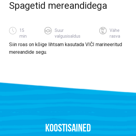
Spagetid mereandidega
15
Suur
Vähe
min
valgusisaldus
rasva
Siin roas on kõige lihtsam kasutada VIČI marineeritud
mereandide segu.
KOOSTISAINED