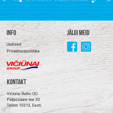
Info
Jälgi meid
Uudised
Privaatsuspoliitika
Kontakt
Vičiunai Baltic OÜ
Paljassaare tee 30
Tallinn 10313, Eesti