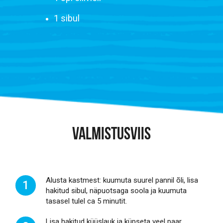
1 sibul
VALMISTUSVIIS
Alusta kastmest: kuumuta suurel pannil õli, lisa
1
hakitud sibul, näpuotsaga soola ja kuumuta
tasasel tulel ca 5 minutit.
Lisa hakitud küüslauk ja küpseta veel paar