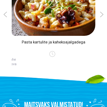
Pasta kartulite ja kaheksajalgadega
ähe
Vähe
sva
rasva