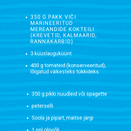
350 G PAKK VIČI
MARINEERITUD
MEREANDIDE KOKTEILI
(KREVETID, KALMAARID,
RANNAKARBID)
3 küüslauguküünt
400 g tomateid (konserveeritud),
lõigatud väikesteks tükkideks
350 g pikki nuudleid või spagette
peterselli
Soola ja pipart, maitse järgi
1 spl oliiviõli