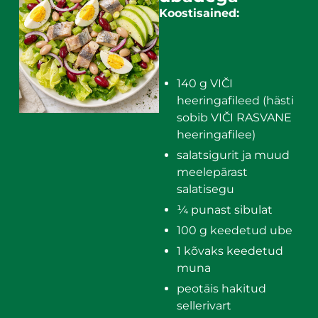
Koostisained:
140 g VIČI
heeringafileed (hästi
sobib VIČI RASVANE
heeringafilee)
salatsigurit ja muud
meelepärast
salatisegu
¼ punast sibulat
100 g keedetud ube
1 kõvaks keedetud
muna
peotäis hakitud
sellerivart