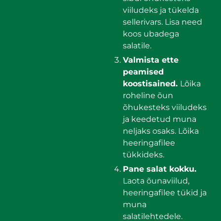
viiludeks ja tükelda
sellerivars. Lisa need
koos ubadega
salatile.
Valmista ette
peamised
koostisained.
Lõika
roheline õun
õhukesteks viiludeks
ja keedetud muna
neljaks osaks. Lõika
heeringafilee
tükkideks.
Pane salat kokku.
Laota õunaviilud,
heeringafilee tükid ja
muna
salatilehtedele.