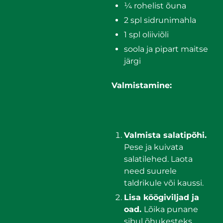
¼ rohelist õuna
2 spl sidrunimahla
1 spl oliiviõli
soola ja pipart maitse
järgi
Valmistamine:
Valmista salatipõhi.
Pese ja kuivata
salatilehed. Laota
need suurele
taldrikule või kaussi.
Lisa köögiviljad ja
oad.
Lõika punane
sibul õhukesteks