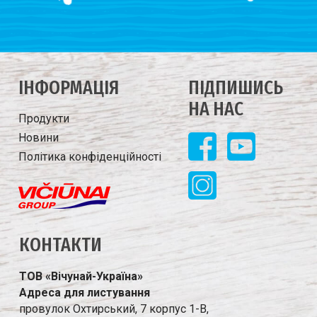
IНФОРМАЦIЯ
ПIДПИШИСЬ
НА НАС
Продукти
Новини
Політика конфіденційності
КОНТАКТИ
ТОВ «В
і
чунай-Укра
ї
на»
Адреса для листування
провулок Охтирський, 7 корпус 1-В,