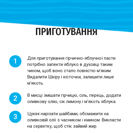
ПРИГОТУВАННЯ
Для приготування гірчично-яблучної пасти
1
потрібно запекти яблуко в духовці таким
чином, щоб воно стало повністю м'яким.
Видалити Шкіру і кісточки, залишити лише
м'якоть.
В мисці змішати гірчицю, сіль, перець, додати
2
оливкову олію, сік лимону і м'якоть яблука.
Цукіні нарізати шайбами, обсмажити на
3
оливковій олії з часником і кмином. Викласти
на серветку, щоб стік зайвий жир.