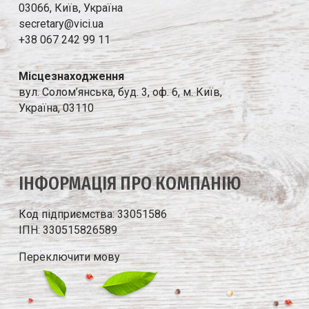
03066, Київ, Україна
secretary@vici.ua
+38 067 242 99 11
Місцезнаходження
вул. Солом’янська, буд. 3, оф. 6, м. Київ,
Україна, 03110
IНФОРМАЦIЯ ПРО КОМПАНIЮ
Код підприємства: 33051586
ІПН: 330515826589
Переключити мову