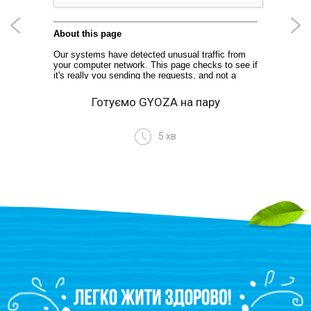
Готуємо GYOZA на пару
Кар
5 хв