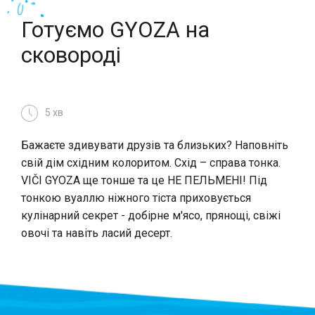
Готуємо GYOZA на
сковороді
5 хв
Бажаєте здивувати друзів та близьких? Наповніть
свій дім східним колоритом. Схід – справа тонка.
VIČI GYOZA ще тонше та це НЕ ПЕЛЬМЕНІ! Під
тонкою вуаллю ніжного тіста приховується
кулінарний секрет - добірне м'ясо, прянощі, свіжі
овочі та навіть ласий десерт.