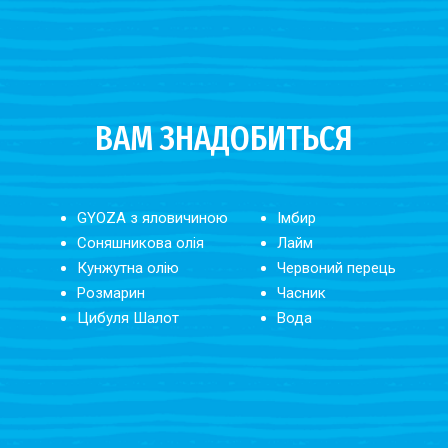
ВАМ ЗНАДОБИТЬСЯ
GYOZA з яловичиною
Імбир
Соняшникова олія
Лайм
Кунжутна олію
Червоний перець
Розмарин
Часник
Цибуля Шалот
Вода