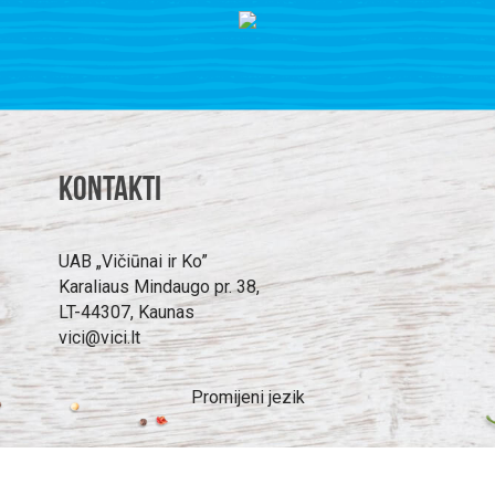
Kontakti
UAB „Vičiūnai ir Ko”
Karaliaus Mindaugo pr. 38,
LT-44307, Kaunas
vici@vici.lt
Promijeni jezik