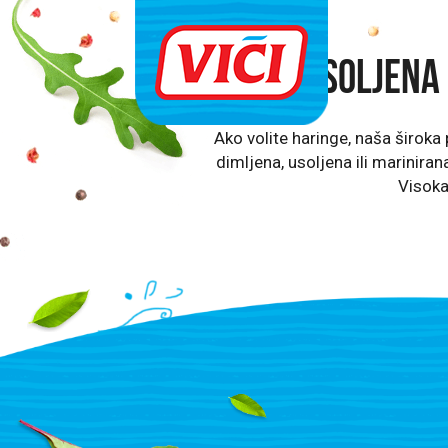
Usoljena 
Ako volite haringe, naša široka
dimljena, usoljena ili marinirana
Visoka