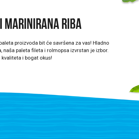
PROIZVODI
i marinirana riba
 paleta proizvoda bit će savršena za vas! Hladno
, naša paleta fileta i rolmopsa izvrstan je izbor.
 kvaliteta i bogat okus!