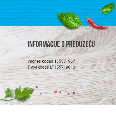
Informacije o preduzeću
Įmonės kodas 135571967
PVM kodas LT355719610