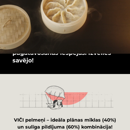
VIČI Gyoza un VIČI Tradicionālie
pelmeņi – bezgalīgas garšu un
pagatavošanas iespējas. Izvēlies
savējo!
VIČI pelmeņi – ideāla plānas mīklas (40%)
un sulīga pildījuma (60%) kombinācija!