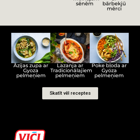
sēnēm
bārbekjū
mērci
Āzijas zupa ar
Poke bļoda ar
Lazanja ar
Gyoza
Gyoza
Tradicionālajiem
pelmeņiem
pelmeņiem
pelmeņiem
Skatīt vēl receptes