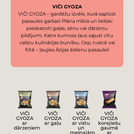
VIČI GYOZA
VIČI GYOZA – gardēžu izvēle, kurā saplūst
pasaules garšas! Plāna mīkla un lieliski
pieskaņoti gaļas, sēņu vai dārzeņu
pildījumi. Katrs kumoss ļaus sajust citu
valstu kulinārijas burvību. Cep, tvaicē vai
fritē – ļaujies Āzijas ēdienu pasaulei!
VIČI
VIČI
VIČI
VIČI
GYOZA
GYOZA
GYOZA
GYOZA
ar
ar gaļu
ar vistu
korejiešu
dārzeņiem
un
gaumē
melnajām
ar