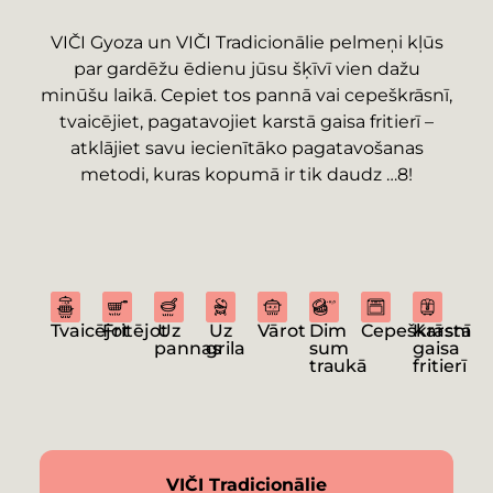
VIČI Gyoza un VIČI Tradicionālie pelmeņi kļūs
par gardēžu ēdienu jūsu šķīvī vien dažu
minūšu laikā. Cepiet tos pannā vai cepeškrāsnī,
tvaicējiet, pagatavojiet karstā gaisa fritierī –
atklājiet savu iecienītāko pagatavošanas
metodi, kuras kopumā ir tik daudz …8!
Tvaicējot
Fritējot
Uz
Uz
Vārot
Dim
Cepeškrāsnī
Karsta
pannas
grila
sum
gaisa
traukā
fritierī
VIČI Tradicionālie