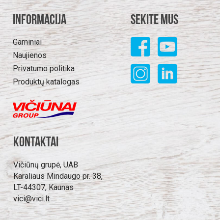
Informacija
Sekite mus
Gaminiai
Naujienos
Privatumo politika
Produktų katalogas
Kontaktai
Vičiūnų grupė, UAB
Karaliaus Mindaugo pr. 38,
LT-44307, Kaunas
vici@vici.lt