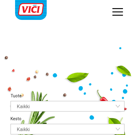
string(16) "uncategorized-fi"
Tuote
Kaikki
Kesto
Kaikki