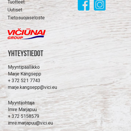
Tuotteet
Uutiset
Tietosuojaseloste
Yhteystiedot
Myyntipäällikkö
Marje Kängsepp
+ 372 521 7743
marje.kangsepp@vici.eu
Myyntijohtaja
Imre Marjapuu
+ 372 5158579
imre.marjapuu@vici.eu