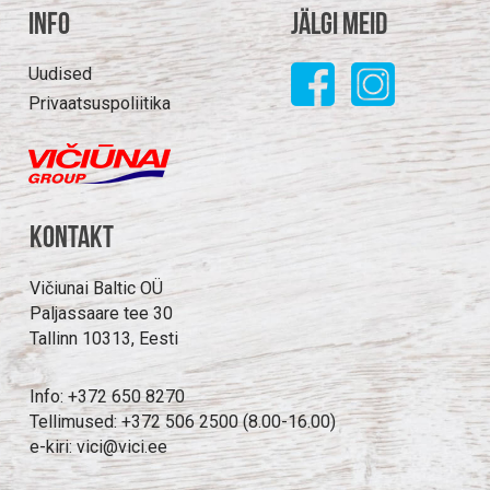
Info
Jälgi meid
Uudised
Privaatsuspoliitika
Kontakt
Vičiunai Baltic OÜ
Paljassaare tee 30
Tallinn 10313, Eesti
Info: +372 650 8270
Tellimused: +372 506 2500 (8.00-16.00)
e-kiri: vici@vici.ee