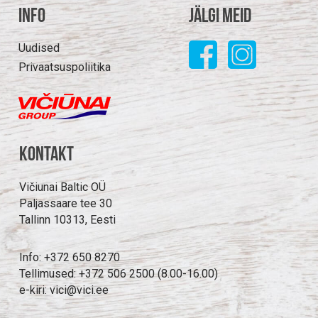
Info
Jälgi meid
Uudised
Privaatsuspoliitika
Kontakt
Vičiunai Baltic OÜ
Paljassaare tee 30
Tallinn 10313, Eesti
Info: +372 650 8270
Tellimused: +372 506 2500 (8.00-16.00)
e-kiri: vici@vici.ee